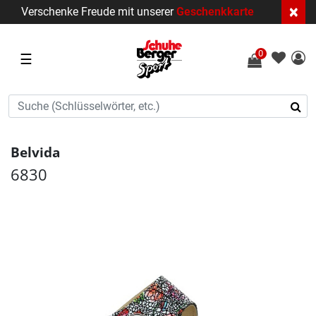
×
Verschenke Freude mit unserer
Geschenkkarte
0
☰
Belvida
6830