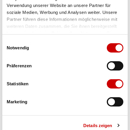
Verwendung unserer Website an unsere Partner für
Farbe
broken
soziale Medien, Werbung und Analysen weiter. Unsere
Partner führen diese Informationen möglicherweise mit
weiteren Daten zusammen, die Sie ihnen bereitgestellt
Ausgewählt
haben oder die sie im Rahmen Ihrer Nutzung der Dienste
Grösse
Menge
gesammelt haben.
Einwilligungsauswahl
Notwendig
Verfügbarkeit:
Präferenzen
Wähle eine Variante für die Verfügbarkeitsprüfung
Statistiken
IN DEN WARENKORB
Marketing
Bis 17:00 Uhr bestellen: morgen geliefert - ab CHF 50.00
portofrei
Details zeigen