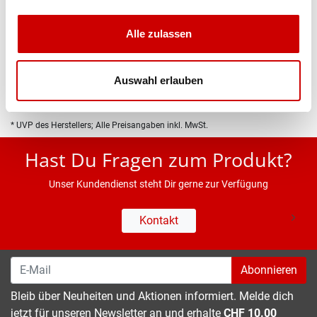
Produktbeschreibung
Alle zulassen
Eigenschaften
Auswahl erlauben
* UVP des Herstellers; Alle Preisangaben inkl. MwSt.
Hast Du Fragen zum Produkt?
Unser Kundendienst steht Dir gerne zur Verfügung
Kontakt
Abonnieren
Bleib über Neuheiten und Aktionen informiert. Melde dich
jetzt für unseren Newsletter an und erhalte
CHF 10.00